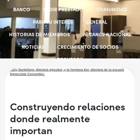
BANCO
PEDIR PRESTADO
COMUNIDAD
PARA TU INTERÉS
GENERAL
HISTORIAS DE MIEMBROS
ALCANCE NACIONAL
NOTICIAS
CRECIMIENTO DE SOCIOS
RECURSOS
SELECCIONAR GRUPOS DE EMPLEADORES
BECAS PARA ESTUDIANTES
CUENTAS JÓVENES
Construyendo relaciones
donde realmente
importan