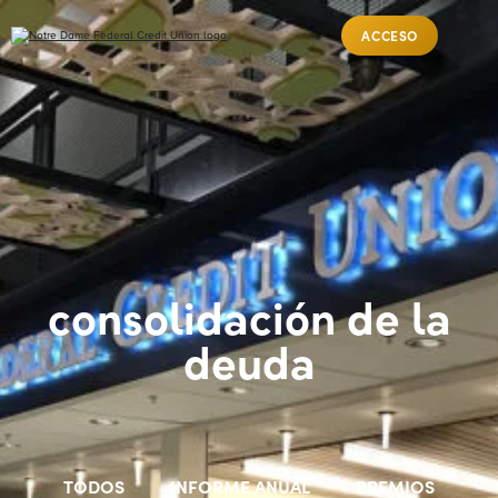
ACCESO
consolidación de la
deuda
TODOS
INFORME ANUAL
PREMIOS