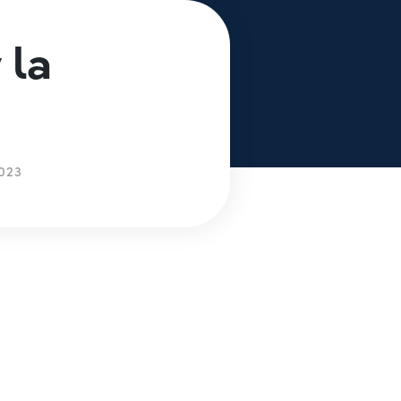
 la
023