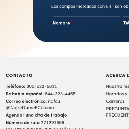
Los campos marcados con un
*
son obl
Nombre
*
Te
CONTACTO
ACERCA 
Teléfono:
800-522-6611
Nuestra his
Se habla español:
844-323-4465
Horarios y
Correo electrónico:
ndfcu
Carreras
@NotreDameFCU.com
PREGUNTA
Agendar una cita de trabajo
FRECUENT
Número de ruta
271291596