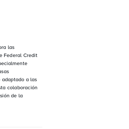
ra las
e Federal Credit
specialmente
asas
o adaptado a las
sta colaboración
sión de la