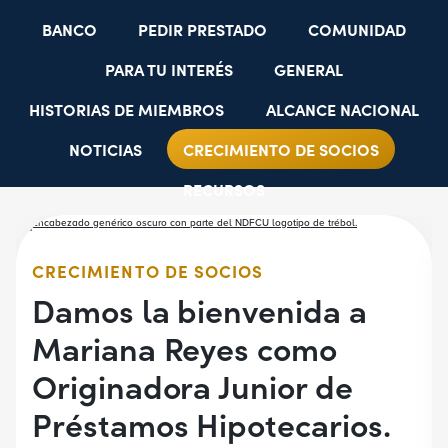
BANCO
PEDIR PRESTADO
COMUNIDAD
PARA TU INTERÉS
GENERAL
HISTORIAS DE MIEMBROS
ALCANCE NACIONAL
NOTICIAS
CRECIMIENTO DE SOCIOS
RECURSOS
SELECCIONAR GRUPOS DE EMPLEADORES
BECAS PARA ESTUDIANTES
CUENTAS JÓVENES
CRECIMIENTO DE SOCIOS
Damos la bienvenida a
Mariana Reyes como
Originadora Junior de
Préstamos Hipotecarios.