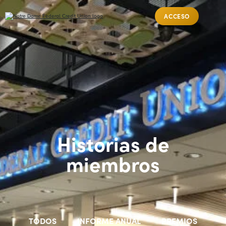
ACCESO
Historias de
miembros
TODOS
INFORME ANUAL
PREMIOS