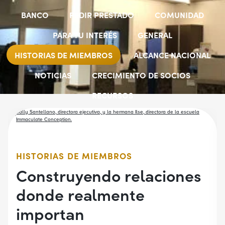
BANCO
PEDIR PRESTADO
COMUNIDAD
PARA TU INTERÉS
GENERAL
HISTORIAS DE MIEMBROS
ALCANCE NACIONAL
NOTICIAS
CRECIMIENTO DE SOCIOS
RECURSOS
SELECCIONAR GRUPOS DE EMPLEADORES
BECAS PARA ESTUDIANTES
CUENTAS JÓVENES
HISTORIAS DE MIEMBROS
Construyendo relaciones
donde realmente
importan