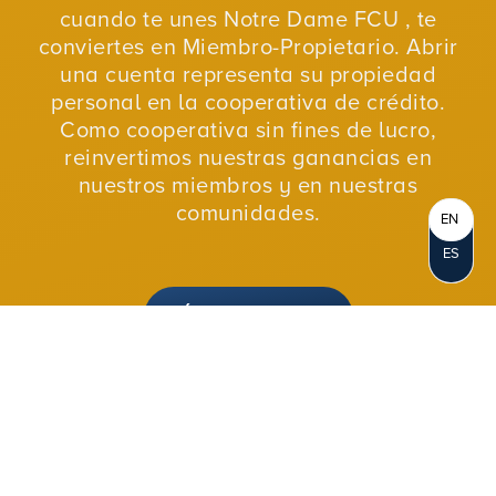
cuando te unes Notre Dame FCU , te
conviertes en Miembro-Propietario. Abrir
una cuenta representa su propiedad
personal en la cooperativa de crédito.
Como cooperativa sin fines de lucro,
reinvertimos nuestras ganancias en
nuestros miembros y en nuestras
comunidades.
EN
ES
ÚNETE AHORA