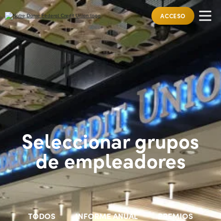
ACCESO
Seleccionar grupos
de empleadores
TODOS
INFORME ANUAL
PREMIOS