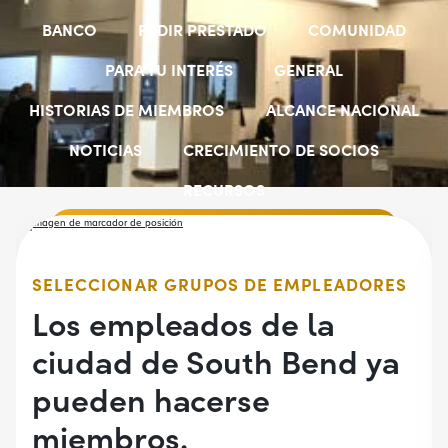
BANCO
PEDIR PRESTADO
COMUNIDAD
PARA TU INTERÉS
GENERAL
HISTORIAS DE MIEMBROS
ALCANCE NACIONAL
NOTICIAS
CRECIMIENTO DE SOCIOS
RECURSOS
SELECCIONAR GRUPOS DE EMPLEADORES
BECAS PARA ESTUDIANTES
CUENTAS JÓVENES
SELECCIONAR GRUPOS DE EMPLEADORES
Los empleados de la
ciudad de South Bend ya
pueden hacerse
miembros.