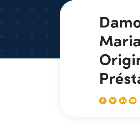
Damos
Mari
Origi
Prést