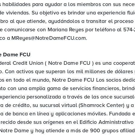
 habilidades para ayudar a los miembros con sus nece
e viviendas. Su objetivo es brindar una experiencia flui
ro al que atiende, ayudándolos a transitar el proceso
e comunicarse con Mariana Reyes por teléfono al 574
ico a
MReyes@NotreDameFCU.com
.
re Dame FCU
ral Credit Union ( Notre Dame FCU ) es una cooperati
ro. Con activos que superan los mil millones de dólares
s en todo el mundo, Notre Dame FCU Los socios dedi
nto con una amplia gama de servicios financieros, brind
periencia personalizada a través de las once sucursa
a de crédito, su sucursal virtual (Shamrock Center) y a
ma de banca en línea y aplicaciones móviles. Fundada e
cido desde sus orígenes en el Edificio Administrativo 
Notre Dame y hoy atiende a más de 900 grupos afilia