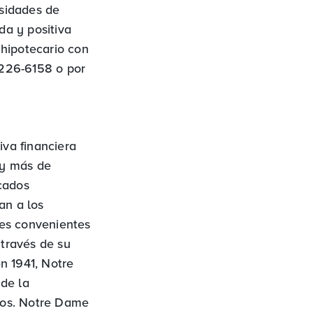
sidades de
da y positiva
 hipotecario con
-226-6158 o por
va financiera
 y más de
cados
an a los
les convenientes
 través de su
n 1941, Notre
de la
dos. Notre Dame