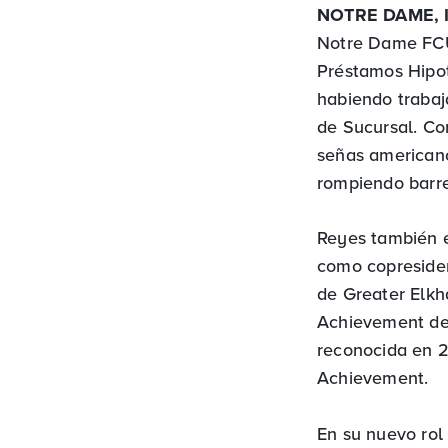
NOTRE DAME, I
Notre Dame FCU
Préstamos Hipote
habiendo traba
de Sucursal. Co
señas americano
rompiendo barrer
Reyes también 
como copreside
de Greater Elkh
Achievement del
reconocida en 2
Achievement.
En su nuevo rol