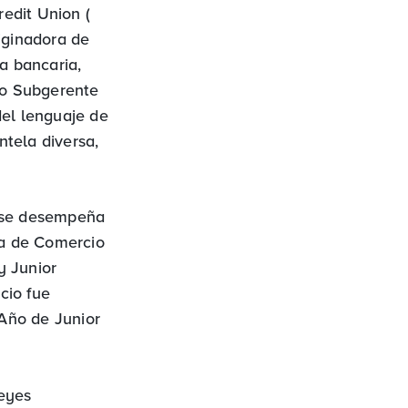
edit Union (
iginadora de
a bancaria,
mo Subgerente
del lenguaje de
tela diversa,
 se desempeña
ra de Comercio
y Junior
cio fue
Año de Junior
Reyes