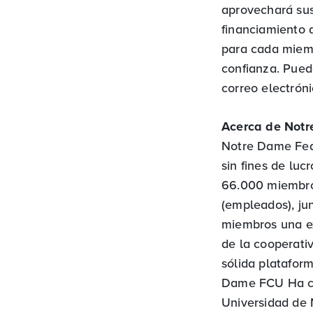
aprovechará sus
financiamiento d
para cada miemb
confianza. Pued
correo electrón
Acerca de Not
Notre Dame Fede
sin fines de luc
66.000 miembro
(empleados), ju
miembros una ex
de la cooperativ
sólida platafor
Dame FCU Ha cre
Universidad de 