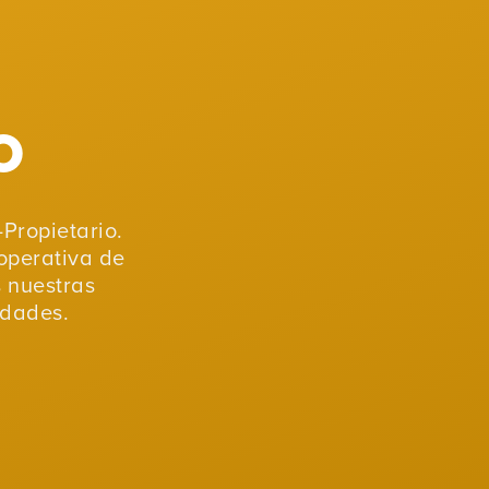
o
Propietario.
operativa de
s nuestras
idades.