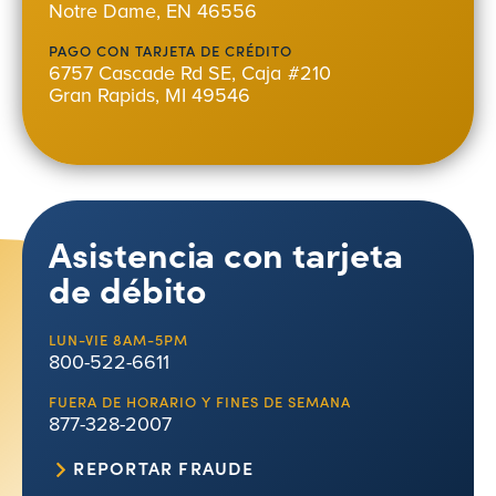
Notre Dame, EN 46556
PAGO CON TARJETA DE CRÉDITO
6757 Cascade Rd SE, Caja #210
Gran Rapids, MI 49546
Asistencia con tarjeta
de débito
LUN-VIE 8AM-5PM
800-522-6611
FUERA DE HORARIO Y FINES DE SEMANA
877-328-2007
REPORTAR FRAUDE