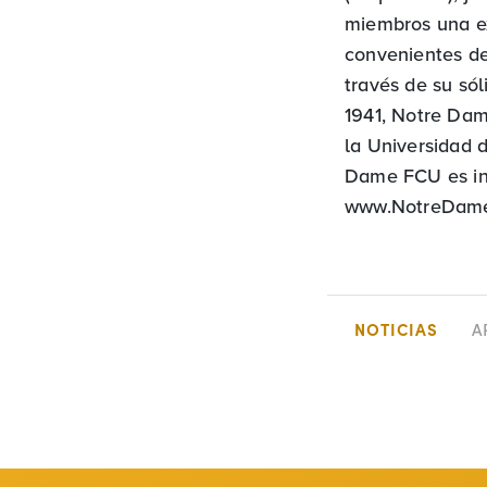
miembros una ex
convenientes de
través de su só
1941, Notre Dam
la Universidad 
Dame FCU es ind
www.NotreDame
NOTICIAS
A