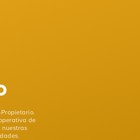
o
Propietario.
operativa de
s nuestras
idades.