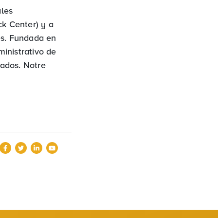
ales
ck Center) y a
es. Fundada en
inistrativo de
iados. Notre