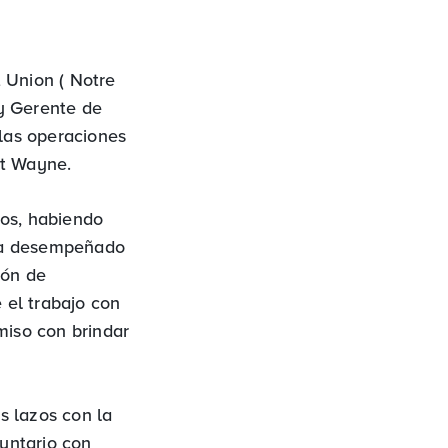
 Union ( Notre
y Gerente de
 las operaciones
rt Wayne.
ros, habiendo
, ha desempeñado
ión de
 el trabajo con
miso con brindar
s lazos con la
luntario con