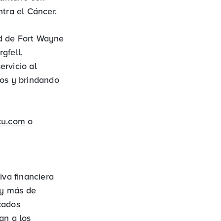
tra el Cáncer.
ad de Fort Wayne
gfell,
ervicio al
os y brindando
cu.com
o
va financiera
 y más de
cados
an a los