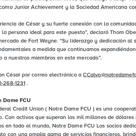
como Junior Achievement y la Sociedad Americana con
riencia de César y su fuerte conexión con la comunid
n la persona ideal para este puesto”, declaró Thom Ober
mercado de Fort Wayne. “Su liderazgo y dedicación al s
fundamentales a medida que continuamos expandiéndon
io a nuestros miembros en este mercado”.
n César por correo electrónico a
CCalvo@notredamef
0-268-1231
.
re Dame FCU
ral Credit Union ( Notre Dame FCU ) es una cooperati
ro. Con activos que superan los mil millones de dólares
s en todo el mundo, Notre Dame FCU Los socios dedi
nto con una amplia gama de servicios financieros, brind