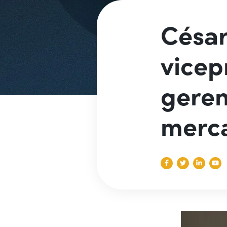
César
vicep
geren
merca