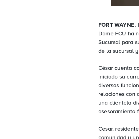
FORT WAYNE, IN
Dame FCU ha no
Sucursal para s
de la sucursal 
César cuenta co
iniciado su car
diversas funcio
relaciones con c
una clientela d
asesoramiento f
Cesar, resident
comunidad y un h