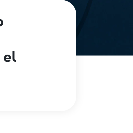
o
 el