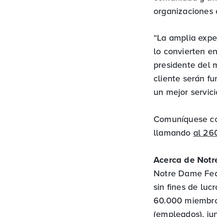
organizaciones 
“La amplia expe
lo convierten e
presidente del 
cliente serán 
un mejor servic
Comuníquese co
llamando
al 26
Acerca de Not
Notre Dame Fede
sin fines de luc
60.000 miembro
(empleados), ju