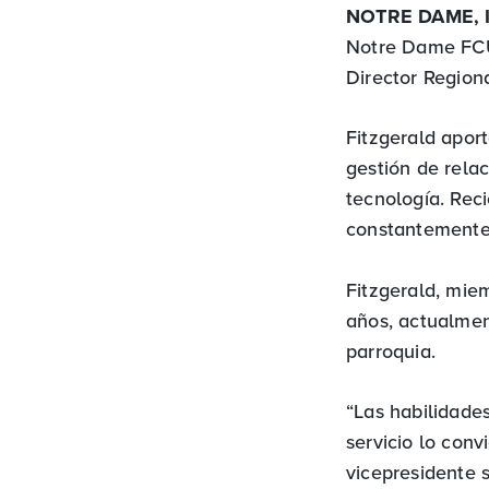
NOTRE DAME, I
Notre Dame FCU 
Director Region
Fitzgerald apor
gestión de relac
tecnología. Rec
constantemente 
Fitzgerald, mie
años, actualmen
parroquia.
“Las habilidade
servicio lo conv
vicepresidente s