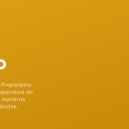
o
Propietario.
operativa de
s nuestras
idades.