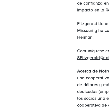
de confianza e
impacto en la R
Fitzgerald tien
Missouri y ha c
Heiman.
Comuníquese con
SFitzgerald@no
Acerca de Not
una cooperativa 
de dólares y m
dedicados (empl
los socios una 
cooperativa de c