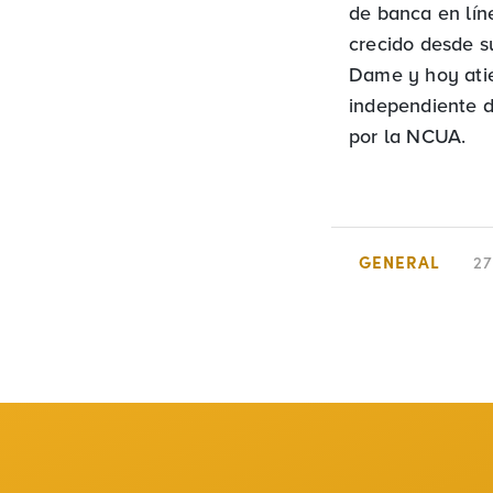
de banca en lín
crecido desde su
Dame y hoy ati
independiente 
por la NCUA.
GENERAL
2