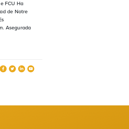
ame FCU Ha
dad de Notre
Es
om. Asegurada