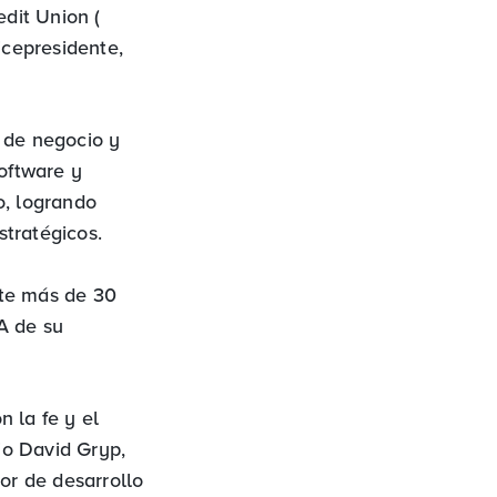
dit Union (
cepresidente,
 de negocio y
software y
o, logrando
tratégicos.
nte más de 30
A de su
 la fe y el
ijo David Gryp,
or de desarrollo