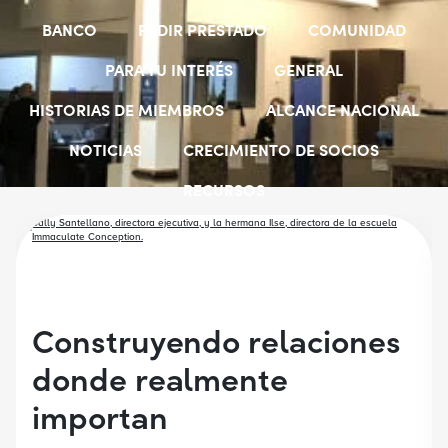
BANCO
PEDIR PRESTADO
COMUNIDAD
PARA TU INTERÉS
GENERAL
HISTORIAS DE MIEMBROS
ALCANCE NACIONAL
NOTICIAS
CRECIMIENTO DE SOCIOS
RECURSOS
SELECCIONAR GRUPOS DE EMPLEADORES
BECAS PARA ESTUDIANTES
CUENTAS JÓVENES
Construyendo relaciones
donde realmente
importan