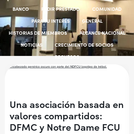
BANCO
PEDIR PRESTADO
COMUNIDAD
PARA TU INTERÉS
GENERAL
HISTORIAS DE MIEMBROS
ALCANCE NACIONAL
NOTICIAS
CRECIMIENTO DE SOCIOS
RECURSOS
SELECCIONAR GRUPOS DE EMPLEADORES
BECAS PARA ESTUDIANTES
CUENTAS JÓVENES
Una asociación basada en
valores compartidos:
DFMC y Notre Dame FCU