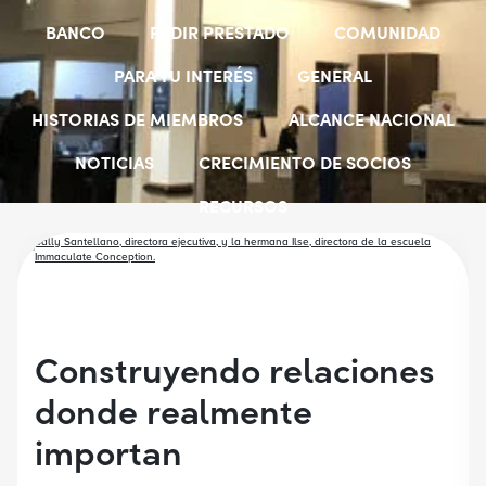
BANCO
PEDIR PRESTADO
COMUNIDAD
PARA TU INTERÉS
GENERAL
HISTORIAS DE MIEMBROS
ALCANCE NACIONAL
NOTICIAS
CRECIMIENTO DE SOCIOS
RECURSOS
SELECCIONAR GRUPOS DE EMPLEADORES
BECAS PARA ESTUDIANTES
CUENTAS JÓVENES
Construyendo relaciones
donde realmente
importan