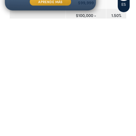
APRENDE MÁS
$99,999
ES
$100,000 -
1.50%
$999,999
$1,000,000+
3.00%
*Si el saldo de la cuenta cae por debajo
de $5,000
en cualquier
momento durante el mes, se aplicará una tarifa de saldo mínimo y se
aplicará una tasa de dividendo del
0.00%
. Tarifas sujetas a cambios
en cualquier momento.
Los campos marcados con un
*
son obligatorios
Nombre de pila
*