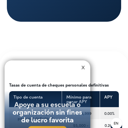
X
Tasas de cuenta de cheques personales definitivas
Tipo de cuenta
Mínimo para
APY
Apoye a su escuela o
ganar APY
organización sin fines
Cuenta de cheques
$0 - $4,999
0.00%
de lucro favorita
personal definitiva*
EN
$5,000 -
0.20%