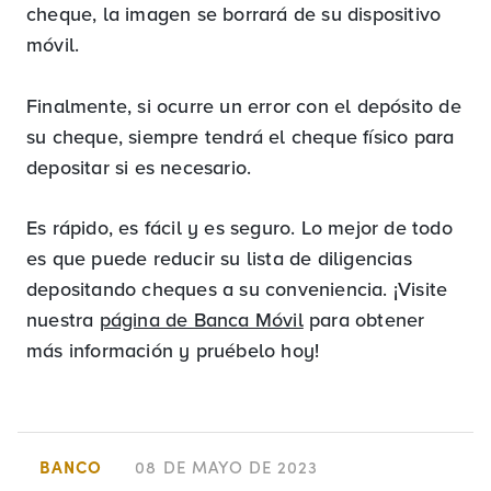
cheque, la imagen se borrará de su dispositivo
móvil.
Finalmente, si ocurre un error con el depósito de
su cheque, siempre tendrá el cheque físico para
depositar si es necesario.
Es rápido, es fácil y es seguro. Lo mejor de todo
es que puede reducir su lista de diligencias
depositando cheques a su conveniencia. ¡Visite
nuestra
página de Banca Móvil
para obtener
más información y pruébelo hoy!
BANCO
08 DE MAYO DE 2023