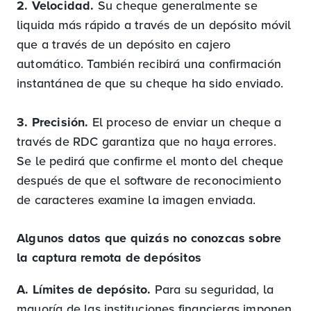
2. Velocidad.
Su cheque generalmente se
liquida más rápido a través de un depósito móvil
que a través de un depósito en cajero
automático. También recibirá una confirmación
instantánea de que su cheque ha sido enviado.
3. Precisión.
El proceso de enviar un cheque a
través de RDC garantiza que no haya errores.
Se le pedirá que confirme el monto del cheque
después de que el software de reconocimiento
de caracteres examine la imagen enviada.
Algunos datos que quizás no conozcas sobre
la captura remota de depósitos
A. Límites de depósito.
Para su seguridad, la
mayoría de las instituciones financieras imponen