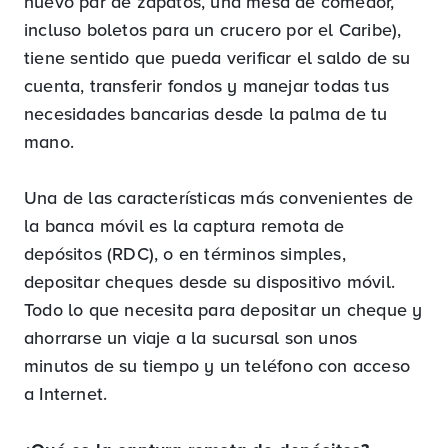
nuevo par de zapatos, una mesa de comedor,
incluso boletos para un crucero por el Caribe),
tiene sentido que pueda verificar el saldo de su
cuenta, transferir fondos y manejar todas tus
necesidades bancarias desde la palma de tu
mano.
Una de las características más convenientes de
la banca móvil es la captura remota de
depósitos (RDC), o en términos simples,
depositar cheques desde su dispositivo móvil.
Todo lo que necesita para depositar un cheque y
ahorrarse un viaje a la sucursal son unos
minutos de su tiempo y un teléfono con acceso
a Internet.