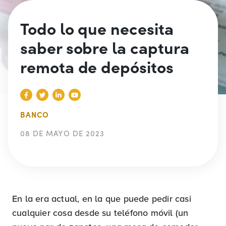
Todo lo que necesita
saber sobre la captura
remota de depósitos
BANCO
08 DE MAYO DE 2023
En la era actual, en la que puede pedir casi
cualquier cosa desde su teléfono móvil (un