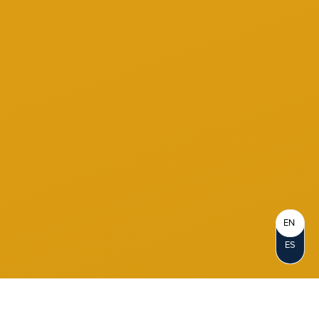
EN
ES